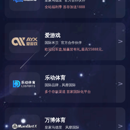
锐强体育
为泰安光猪圈打造的
健身房
TAGS：
健身房解决方案
上一篇：
泰安国家电力的健身房
下一篇：
青岛市体育局城阳现场会健身器材