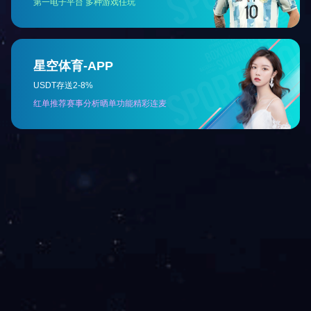
锐强体育为青岛胶南双珠社区打造社区健身广场
​锐强体育为胶州体育馆打造的健身房
锐强体育为青岛胶南双珠社区打造社区
​锐强体育为胶州体育馆打造健身房
健身广场
公司信息
健身房方案
爱游戏体育-爱游
戏| 爱游戏官方网站
锐强简介
家庭健身
爱游戏体育
商用健身
跑步机
联系我们
体能训练
爱游戏体育-爱游戏| 爱
爱游戏体育-爱游戏| 爱
全民健身
游戏官方网站
游戏官方网站
康养健身
椭圆机
工程案例
校园体育
动感单车
健身房方案
力量器械
康体器材
公司业务
锐强体育集团为您提供单位健身房、企业健身房和私家健身房等多种健身
房健身器材的解决方案，为您提供舒华、乔山和艾力斯特等国内外优质品
牌的健身器材优选选择。