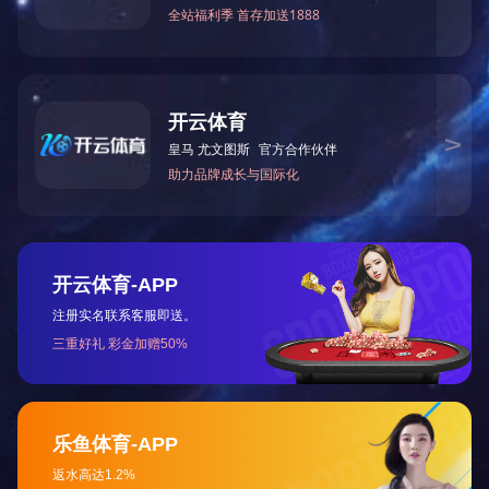
下一篇：
锐强体育为济南铁路局打造的健身房
锐强体育为东营全民健身中心提供健身器材
锐强体育为即墨汽车产业园打造体育主题公园
2022年5月18日，以运动健身为主题的
锐强体育为即墨汽车产业园打造体育主
东营全民健身中心正式开馆，位于东三
题公园
路以东、沂河路以南（原东营市图书
馆）的东营市全民健身中心，是集竞技
比赛、休闲健身、体育训练于一体的大
型综合性体育活动中心。