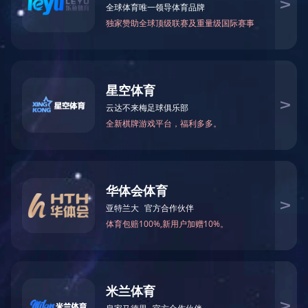
锐强体育为​齐鲁制药内蒙古分公司打造健身
房
发布时间：
2022-04-01 11:49
产品简介：
锐强体育为​齐鲁制药内蒙古分公司打造健身房
企事业单位健身房解决方案
产品介绍