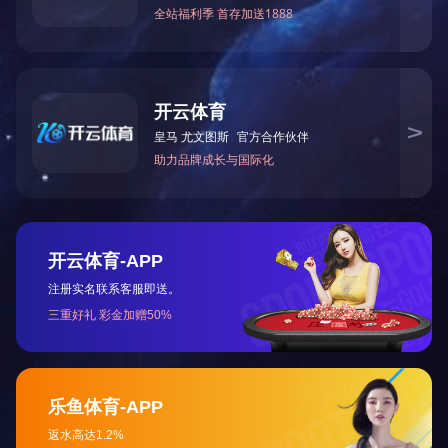
方网站 SH-6500U(X5-U)采用自发电，
戏官方网站 SH-B9100R(触屏版)曲柄
曲轴达3PCS，电控的阻力系统，设有
达3PCS，采用ECB电磁控阻力系统，
24段阻力等级，拥有7.5kg的磁控轮。
设有32级阻力等级。
舒华V10商用卧式爱游戏体育-爱游戏| 爱游戏官方网站 SH-B9100R(LED版)
舒华卧式爱游戏体育-爱游戏| 爱游戏官方网站 SH-B6500R(X5-R)
舒华V10商用卧式爱游戏体育-爱游戏|
舒华卧式爱游戏体育-爱游戏| 爱游戏官
爱游戏官方网站 SH-B9100R(LED版)
方网站 SH-B6500R(X5-R)采用自发
采用轴承6005ZZ（台湾TPI），步幅曲
电，曲轴达3PCS，电磁控的阻力系
柄长是170mm，如果换算步距是13.4
统，设有24段阻力等级，拥有7.5kg的
英寸，具有水壶架和Ipad平板支架、U
磁控轮。
SB充电功能，管座可纵向调整300mm
和水平调整50mm，张力旋钮采用电动
调整，制作电磁铁阻力，传输系统多沟
皮带J型8沟。