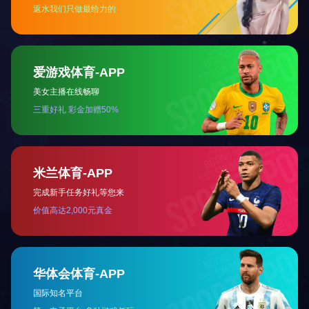
舒华卧式康复爱游戏体育-爱游戏| 爱游戏官方网站 SH-5836R
舒华商用动感单车SH-B8860S
舒华卧式康复爱游戏体育-爱游戏| 爱游
舒华商用动感单车SH-B8860S基本与
戏官方网站 SH-5836R采用自发电，曲
普通单车相似，包括车把、车座、蹬板
轴达3PCS，手动旋钮控制的阻力系
和轮子几个部分，车身稳固地联结为一
统，设有8级阻力，拥有7kg重量的飞
个整体。与普通单车不同的是，它的结
‹‹
‹
1
2
3
4
5
6
7
8
9
轮。
构可以做很大的调整，使骑行的人感觉
更舒适。
10
11
›
››
公司信息
健身房方案
爱游戏体育-爱游
戏| 爱游戏官方网站
锐强简介
家庭健身
爱游戏体育
商用健身
跑步机
联系我们
体能训练
爱游戏体育-爱游戏| 爱
爱游戏体育-爱游戏| 爱
全民健身
游戏官方网站
游戏官方网站
康养健身
椭圆机
工程案例
校园体育
动感单车
健身房方案
力量器械
康体器材
公司业务